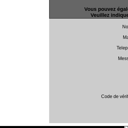
Vous pouvez égale
Veuillez indiqu
No
Ma
Telep
Mess
Code de vérif