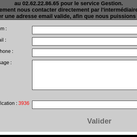
au 02.62.22.86.65 pour le service Gestion.
ment nous contacter directement par l'intermédiaire
er une adresse email valide, afin que nous puission
m :
il :
hone :
age :
ication :
3936