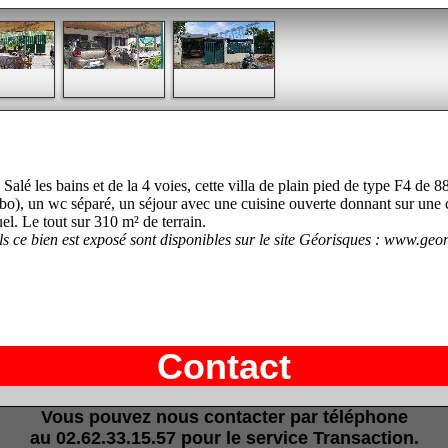
 Salé les bains et de la 4 voies, cette villa de plain pied de type F4 d
bo), un wc séparé, un séjour avec une cuisine ouverte donnant sur une co
el. Le tout sur 310 m² de terrain.
ls ce bien est exposé sont disponibles sur le site Géorisques : www.geor
Contact
Vous pouvez nous contacter par téléphone
au 02.62.33.15.57 pour le service Transaction.